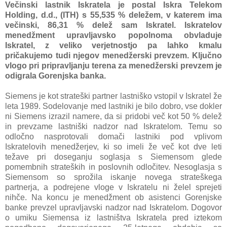
Večinski lastnik Iskratela je postal Iskra Telekom
Holding, d.d., (ITH) s 55,535 % deležem, v katerem ima
večinski, 86,31 % delež sam Iskratel. Iskratelov
menedžment upravljavsko popolnoma obvladuje
Iskratel, z veliko verjetnostjo pa lahko kmalu
pričakujemo tudi njegov menedžerski prevzem. Ključno
vlogo pri pripravljanju terena za menedžerski prevzem je
odigrala Gorenjska banka.
Siemens je kot strateški partner lastniško vstopil v Iskratel že
leta 1989. Sodelovanje med lastniki je bilo dobro, vse dokler
ni Siemens izrazil namere, da si pridobi več kot 50 % delež
in prevzame lastniški nadzor nad Iskratelom. Temu so
odločno nasprotovali domači lastniki pod vplivom
Iskratelovih menedžerjev, ki so imeli že več kot dve leti
težave pri doseganju soglasja s Siemensom glede
pomembnih strateških in poslovnih odločitev. Nesoglasja s
Siemensom so sprožila iskanje novega strateškega
partnerja, a podrejene vloge v Iskratelu ni želel sprejeti
nihče. Na koncu je menedžment ob asistenci Gorenjske
banke prevzel upravljavski nadzor nad Iskratelom. Dogovor
o umiku Siemensa iz lastništva Iskratela pred iztekom