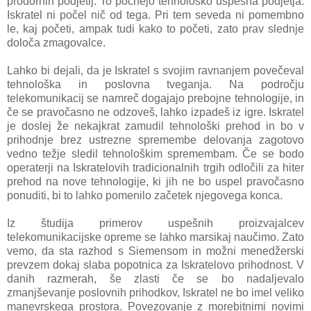
prodornih podjetij. To počnejo tehnološko uspešna podjetja.
Iskratel ni počel nič od tega. Pri tem seveda ni pomembno
le, kaj početi, ampak tudi kako to početi, zato prav slednje
določa zmagovalce.
Lahko bi dejali, da je Iskratel s svojim ravnanjem povečeval
tehnološka in poslovna tveganja. Na področju
telekomunikacij se namreč dogajajo prebojne tehnologije, in
če se pravočasno ne odzoveš, lahko izpadeš iz igre. Iskratel
je doslej že nekajkrat zamudil tehnološki prehod in bo v
prihodnje brez ustrezne spremembe delovanja zagotovo
vedno težje sledil tehnološkim spremembam. Če se bodo
operaterji na Iskratelovih tradicionalnih trgih odločili za hiter
prehod na nove tehnologije, ki jih ne bo uspel pravočasno
ponuditi, bi to lahko pomenilo začetek njegovega konca.
Iz študija primerov uspešnih proizvajalcev
telekomunikacijske opreme se lahko marsikaj naučimo. Zato
vemo, da sta razhod s Siemensom in možni menedžerski
prevzem dokaj slaba popotnica za Iskratelovo prihodnost. V
danih razmerah, še zlasti če se bo nadaljevalo
zmanjševanje poslovnih prihodkov, Iskratel ne bo imel veliko
manevrskega prostora. Povezovanje z morebitnimi novimi