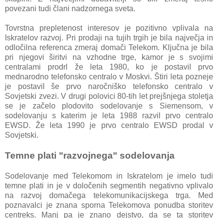
povezani tudi člani nadzornega sveta.
Tovrstna prepletenost interesov je pozitivno vplivala na
Iskratelov razvoj. Pri prodaji na tujih trgih je bila največja in
odločilna referenca zmeraj domači Telekom. Ključna je bila
pri njegovi širitvi na vzhodne trge, kamor je s svojimi
centralami prodrl že leta 1980, ko je postavil prvo
mednarodno telefonsko centralo v Moskvi. Štiri leta pozneje
je postavil še prvo naročniško telefonsko centralo v
Sovjetski zvezi. V drugi polovici 80-tih let prejšnjega stoletja
se je začelo plodovito sodelovanje s Siemensom, v
sodelovanju s katerim je leta 1988 razvil prvo centralo
EWSD. Že leta 1990 je prvo centralo EWSD prodal v
Sovjetski.
Temne plati "razvojnega" sodelovanja
Sodelovanje med Telekomom in Iskratelom je imelo tudi
temne plati in je v določenih segmentih negativno vplivalo
na razvoj domačega telekomunikacijskega trga. Med
poznavalci je znana sporna Telekomova ponudba storitev
centreks. Manj pa je znano dejstvo, da se ta storitev