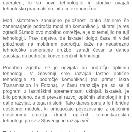
operaterji, ki so nove tehnologije in storitve uvajali
tehnološko pragmatično, hitro in ekonomično.
Med Iskratelove zamujene priložnosti lahko štejemo še
zanemarjanje področja mobilnih komunikacij. Iskratel je res
zgradil Si.mobilovo mobilno omrežje, a je to temeljilo na tuji
tehnologiji. Prav dejstvo, da Iskratel dolgo časa ni videl
priložnosti na mobilnem področju, kaže na neustrezno
tehnološko usmerjanje družbe, zaradi česar ta danes
zaostaja na področju konvergenčnih tehnologij.
Podobna zgodba se je odvijala na področju optičnih
tehnologij. V Sloveniji smo razvijali lastne optične
tehnologije za področje komunikacij (na primer Iskra
Transmission in Fotona), v času tranzicije pa so se ti
programi z lastniškimi spremembami ukinjali. Iskratelu je
bilo ponujeno, da bi prevzel razvoj optičnih tehnologij in jih
dalje razvijal, a tega ni storil. Tako danes ponuja le hibridne
dostopne module, ki omogočajo povezovanje z optičnimi
dostopnimi omrežji, drugih optičnih komunikacijskih
tehnologij pa se v Sloveniji ne razvija več.