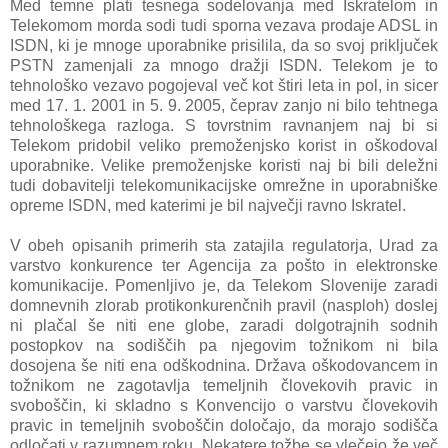
Med temne plati tesnega sodelovanja med Iskratelom in
Telekomom morda sodi tudi sporna vezava prodaje ADSL in
ISDN, ki je mnoge uporabnike prisilila, da so svoj priključek
PSTN zamenjali za mnogo dražji ISDN. Telekom je to
tehnološko vezavo pogojeval več kot štiri leta in pol, in sicer
med 17. 1. 2001 in 5. 9. 2005, čeprav zanjo ni bilo tehtnega
tehnološkega razloga. S tovrstnim ravnanjem naj bi si
Telekom pridobil veliko premoženjsko korist in oškodoval
uporabnike. Velike premoženjske koristi naj bi bili deležni
tudi dobavitelji telekomunikacijske omrežne in uporabniške
opreme ISDN, med katerimi je bil največji ravno Iskratel.
V obeh opisanih primerih sta zatajila regulatorja, Urad za
varstvo konkurence ter Agencija za pošto in elektronske
komunikacije. Pomenljivo je, da Telekom Slovenije zaradi
domnevnih zlorab protikonkurenčnih pravil (nasploh) doslej
ni plačal še niti ene globe, zaradi dolgotrajnih sodnih
postopkov na sodiščih pa njegovim tožnikom ni bila
dosojena še niti ena odškodnina. Država oškodovancem in
tožnikom ne zagotavlja temeljnih človekovih pravic in
svoboščin, ki skladno s Konvencijo o varstvu človekovih
pravic in temeljnih svoboščin določajo, da morajo sodišča
odločati v razumnem roku. Nekatere tožbe se vlečejo že več