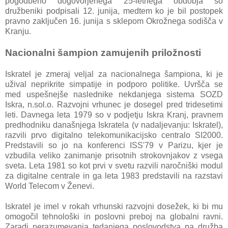
pogodbeno dogovorjenega 25-letnega obdobja so
družbeniki podpisali 12. junija, medtem ko je bil postopek
pravno zaključen 16. junija s sklepom Okrožnega sodišča v
Kranju.
Nacionalni šampion zamujenih priložnosti
Iskratel je zmeraj veljal za nacionalnega šampiona, ki je
užival neprikrite simpatije in podporo politike. Uvršča se
med uspešnejše naslednike nekdanjega sistema SOZD
Iskra, n.sol.o. Razvojni vrhunec je dosegel pred tridesetimi
leti. Davnega leta 1979 so v podjetju Iskra Kranj, pravnem
predhodniku današnjega Iskratela (v nadaljevanju: Iskratel),
razvili prvo digitalno telekomunikacijsko centralo SI2000.
Predstavili so jo na konferenci ISS'79 v Parizu, kjer je
vzbudila veliko zanimanje prisotnih strokovnjakov z vsega
sveta. Leta 1981 so kot prvi v svetu razvili naročniški modul
za digitalne centrale in ga leta 1983 predstavili na razstavi
World Telecom v Ženevi.
Iskratel je imel v rokah vrhunski razvojni dosežek, ki bi mu
omogočil tehnološki in poslovni preboj na globalni ravni.
Zaradi nerazumevanja tedanjega poslovodstva pa družba