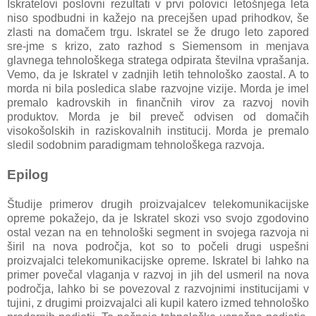
Iskratelovi poslovni rezultati v prvi polovici letošnjega leta
niso spodbudni in kažejo na precejšen upad prihodkov, še
zlasti na domačem trgu. Iskratel se že drugo leto zapored
sre-jme s krizo, zato razhod s Siemensom in menjava
glavnega tehnološkega stratega odpirata številna vprašanja.
Vemo, da je Iskratel v zadnjih letih tehnološko zaostal. A to
morda ni bila posledica slabe razvojne vizije. Morda je imel
premalo kadrovskih in finančnih virov za razvoj novih
produktov. Morda je bil preveč odvisen od domačih
visokošolskih in raziskovalnih institucij. Morda je premalo
sledil sodobnim paradigmam tehnološkega razvoja.
Epilog
Študije primerov drugih proizvajalcev telekomunikacijske
opreme pokažejo, da je Iskratel skozi vso svojo zgodovino
ostal vezan na en tehnološki segment in svojega razvoja ni
širil na nova področja, kot so to počeli drugi uspešni
proizvajalci telekomunikacijske opreme. Iskratel bi lahko na
primer povečal vlaganja v razvoj in jih del usmeril na nova
področja, lahko bi se povezoval z razvojnimi institucijami v
tujini, z drugimi proizvajalci ali kupil katero izmed tehnološko