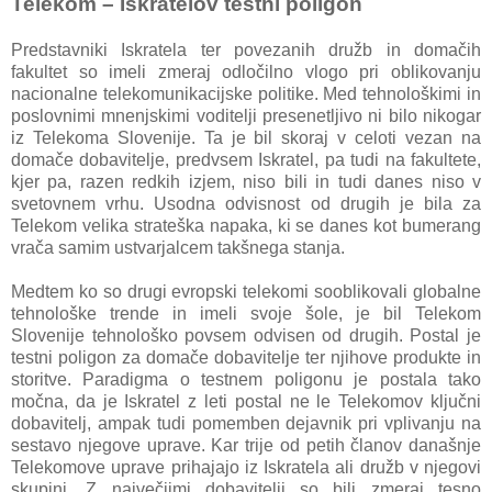
Telekom – Iskratelov testni poligon
Predstavniki Iskratela ter povezanih družb in domačih
fakultet so imeli zmeraj odločilno vlogo pri oblikovanju
nacionalne telekomunikacijske politike. Med tehnološkimi in
poslovnimi mnenjskimi voditelji presenetljivo ni bilo nikogar
iz Telekoma Slovenije. Ta je bil skoraj v celoti vezan na
domače dobavitelje, predvsem Iskratel, pa tudi na fakultete,
kjer pa, razen redkih izjem, niso bili in tudi danes niso v
svetovnem vrhu. Usodna odvisnost od drugih je bila za
Telekom velika strateška napaka, ki se danes kot bumerang
vrača samim ustvarjalcem takšnega stanja.
Medtem ko so drugi evropski telekomi sooblikovali globalne
tehnološke trende in imeli svoje šole, je bil Telekom
Slovenije tehnološko povsem odvisen od drugih. Postal je
testni poligon za domače dobavitelje ter njihove produkte in
storitve. Paradigma o testnem poligonu je postala tako
močna, da je Iskratel z leti postal ne le Telekomov ključni
dobavitelj, ampak tudi pomemben dejavnik pri vplivanju na
sestavo njegove uprave. Kar trije od petih članov današnje
Telekomove uprave prihajajo iz Iskratela ali družb v njegovi
skupini. Z največjimi dobavitelji so bili zmeraj tesno