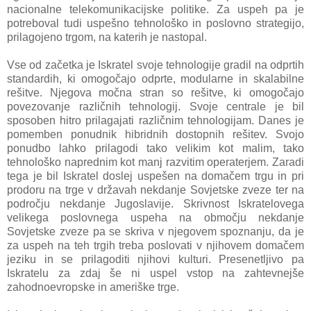
nacionalne telekomunikacijske politike. Za uspeh pa je
potreboval tudi uspešno tehnološko in poslovno strategijo,
prilagojeno trgom, na katerih je nastopal.
Vse od začetka je Iskratel svoje tehnologije gradil na odprtih
standardih, ki omogočajo odprte, modularne in skalabilne
rešitve. Njegova močna stran so rešitve, ki omogočajo
povezovanje različnih tehnologij. Svoje centrale je bil
sposoben hitro prilagajati različnim tehnologijam. Danes je
pomemben ponudnik hibridnih dostopnih rešitev. Svojo
ponudbo lahko prilagodi tako velikim kot malim, tako
tehnološko naprednim kot manj razvitim operaterjem. Zaradi
tega je bil Iskratel doslej uspešen na domačem trgu in pri
prodoru na trge v državah nekdanje Sovjetske zveze ter na
področju nekdanje Jugoslavije. Skrivnost Iskratelovega
velikega poslovnega uspeha na območju nekdanje
Sovjetske zveze pa se skriva v njegovem spoznanju, da je
za uspeh na teh trgih treba poslovati v njihovem domačem
jeziku in se prilagoditi njihovi kulturi. Presenetljivo pa
Iskratelu za zdaj še ni uspel vstop na zahtevnejše
zahodnoevropske in ameriške trge.