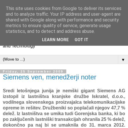
This site uses cookies from Google to deliver its services
Competitive Analysis &
and to analyze traffic. Your IP address and user-agent are
shared with Google along with performance and security
Foresight
metrics to ensure quality of service, generate usage
statistics, and to detect and address abuse.
Policy, Regulation and Strategy in Network Industries, Media
LEARN MORE
GOT IT
and Technology
▼
Friday, 25 September 2009
Siemens ven, menedžerji noter
Sredi letošnjega junija je nemški gigant Siemens AG
izstopil iz lastništva kranjske družbe Iskratel, d.o.o.,
vodilnega slovenskega proizvajalca telekomunikacijske
opreme in rešitev. Družbeniki so poplačali njegov 47,7 %
delež. Iz lastništva se umika tudi Gorenjska banka, ki bo
po zaključenih lastniški transakcijah ohranila 25 % delež,
dokončno pa naj bi se umaknila do 31. marca 2012.