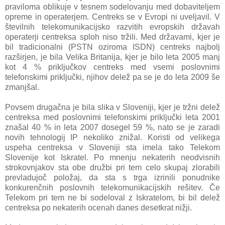
praviloma oblikuje v tesnem sodelovanju med dobaviteljem
opreme in operaterjem. Centreks se v Evropi ni uveljavil. V
številnih telekomunikacijsko razvitih evropskih državah
operaterji centreksa sploh niso tržili. Med državami, kjer je
bil tradicionalni (PSTN oziroma ISDN) centreks najbolj
razširjen, je bila Velika Britanija, kjer je bilo leta 2005 manj
kot 4 % priključkov centreks med vsemi poslovnimi
telefonskimi priključki, njihov delež pa se je do leta 2009 še
zmanjšal.
Povsem drugačna je bila slika v Sloveniji, kjer je tržni delež
centreksa med poslovnimi telefonskimi priključki leta 2001
znašal 40 % in leta 2007 dosegel 59 %, nato se je zaradi
novih tehnologij IP nekoliko znižal. Koristi od velikega
uspeha centreksa v Sloveniji sta imela tako Telekom
Slovenije kot Iskratel. Po mnenju nekaterih neodvisnih
strokovnjakov sta obe družbi pri tem celo skupaj zlorabili
prevladujoč položaj, da sta s trga izrinili ponudnike
konkurenčnih poslovnih telekomunikacijskih rešitev. Če
Telekom pri tem ne bi sodeloval z Iskratelom, bi bil delež
centreksa po nekaterih ocenah danes desetkrat nižji.