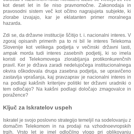
kot deset let in še niso pravnomočne. Zakonodaja in
pravosodni sistem več kot očitno nagrajujeta subjekte, ki
zlorabe izvajajo, kar je eklatanten primer moralnega
hazarda.
Zdi se, da državne institucije ščitijo t. i. nacionalni interes. V
zgoraj opisanih primerih pa to ni bil le interes Telekoma
Slovenije kot velikega podjetja v večinski državni lasti,
ampak morda tudi interes zasebnih podjetij, ki so imela
koristi od Telekomovega zlorabljanja protikonkurenčnih
pravil. Ker je država zaradi nedelujočega institucionalnega
okvira oškodovala druga zasebna podjetja, se upravičeno
zastavlja vprašanja, kaj pravzaprav je nacionalni interes in
na podlagi kakšnih kriterijev politiki ter državni uradniki o
tem odločajo? Na kakšni podlagi določajo zmagovalce in
poražence?
Ključ za Iskratelov uspeh
Iskratel je svojo poslovno strategijo temeljil na sodelovanju z
domačim Telekomom in na prodaji na vzhodnoevropskih
trgih. Vrsto let je imel odločilno vlogo pri oblikovanju