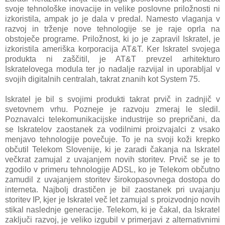
svoje tehnološke inovacije in velike poslovne priložnosti ni
izkoristila, ampak jo je dala v predal. Namesto vlaganja v
razvoj in trženje nove tehnologije se je raje oprla na
obstoječe programe. Priložnost, ki jo je zapravil Iskratel, je
izkoristila ameriška korporacija AT&T. Ker Iskratel svojega
produkta ni zaščitil, je AT&T prevzel arhitekturo
Iskratelovega modula ter jo nadalje razvijal in uporabljal v
svojih digitalnih centralah, takrat znanih kot System 75.
Iskratel je bil s svojimi produkti takrat prvič in zadnjič v
svetovnem vrhu. Pozneje je razvoju zmeraj le sledil.
Poznavalci telekomunikacijske industrije so prepričani, da
se Iskratelov zaostanek za vodilnimi proizvajalci z vsako
menjavo tehnologije povečuje. To je na svoji koži krepko
občutil Telekom Slovenije, ki je zaradi čakanja na Iskratel
večkrat zamujal z uvajanjem novih storitev. Prvič se je to
zgodilo v primeru tehnologije ADSL, ko je Telekom občutno
zamudil z uvajanjem storitev širokopasovnega dostopa do
interneta. Najbolj drastičen je bil zaostanek pri uvajanju
storitev IP, kjer je Iskratel več let zamujal s proizvodnjo novih
stikal naslednje generacije. Telekom, ki je čakal, da Iskratel
zaključi razvoj, je veliko izgubil v primerjavi z alternativnimi