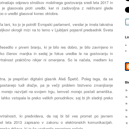
prinašajo odpravo stroškov mobilnega gostovanja sredi leta 2017 in
ja je glasovala proti uredbi, ker ni zadovoljna z rešitvami glede
 bo o uredbi glasoval konec oktobra.
la lani, ko jo je potrdil Evropski parlament, vendar je imela takratna
ljkovi okrogli mizi na to temo v Ljubljani pojasnil predsednik Sveta
Li
sedilo v prvem branju, ki je bilo res dobro, je bilo zavrnjeno in
iko členov manjka in sedaj je fokus uredbe le na gostovanju in
evtralnost praktično nikjer ni omenjena. So le načela, medtem ko
tna, je prepričan digitalni glasnik Aleš Špetič. Poleg tega, da se
Bl
 postanejo tudi dražje, pa je večji problem bistveno zmanjšanje
e morejo razvijati na svojem trgu, temveč morajo postati ameriška.
lahko vstopala le preko velikih ponudnikov, saj bi jih slednji preko
evtralnosti, ki predvideva, da naj bi bil ves promet po javnem
d leta 2013 zapisano v zakonu o elektronskih komunikacijah.
opska država, ki je še uzakonila omenjeno načelo.