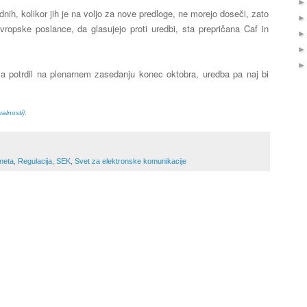
ih, kolikor jih je na voljo za nove predloge, ne morejo doseči, zato
vropske poslance, da glasujejo proti uredbi, sta prepričana Caf in
la potrdil na plenarnem zasedanju konec oktobra, uredba pa naj bi
)
.
ralnosti
rneta
,
Regulacija
,
SEK
,
Svet za elektronske komunikacije