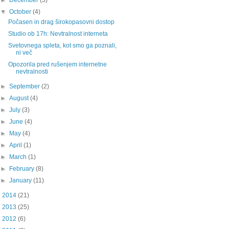
►
December
(3)
▼
October
(4)
Počasen in drag širokopasovni dostop
Studio ob 17h: Nevtralnost interneta
Svetovnega spleta, kot smo ga poznali,
ni več
Opozorila pred rušenjem internetne
nevtralnosti
►
September
(2)
►
August
(4)
►
July
(3)
►
June
(4)
►
May
(4)
►
April
(1)
►
March
(1)
►
February
(8)
►
January
(11)
►
2014
(21)
►
2013
(25)
►
2012
(6)