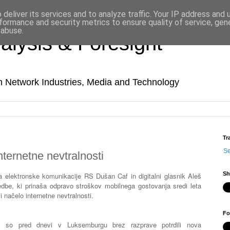
deliver its services and to analyze traffic. Your IP address and
formance and security metrics to ensure quality of service, ge
 abuse.
alysis & Foresight
in Network Industries, Media and Technology
Tr
Se
ternetne nevtralnosti
Sh
a elektronske komunikacije RS Dušan Caf in digitalni glasnik Aleš
edbe, ki prinaša odpravo stroškov mobilnega gostovanja sredi leta
ši načelo internetne nevtralnosti.
Fo
st, so pred dnevi v Luksemburgu brez razprave potrdili nova