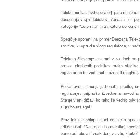
Telekomunikacijski operaterji pa omenjeno
doseganje višjih dobičkov. Vendar se ti po
kategorijo "zero-rate" in za katere se kon
Špetič je spomnil na primer Deezerja Telek
storitve, ki opravlja vlogo regulatorja, v na
Telekom Slovenije je moral v 60 dneh po pr
prenos glasbenih podatkov preko storitve
regulator ne bo več imel možnosti reagiranj
Po Cafovem mnenju je trenutni predlog ur
regulatorjev pripravilo izvedbena navodil
Stanje v eni državi bo tako še vedno odvisn
si jih bo razlagal."
Prav tako je ohlapna tudi definicija special
kritičen Caf. "Na koncu bo marsikaj specializ
bomo potrebovali vsak dan, v avtu, kjerkoli