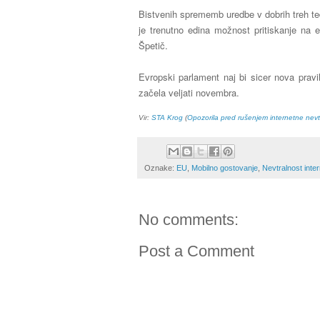
Bistvenih sprememb uredbe v dobrih treh tedn
je trenutno edina možnost pritiskanje na e
Špetič.
Evropski parlament naj bi sicer nova pravi
začela veljati novembra.
Vir:
STA Krog
(
Opozorila pred rušenjem internetne nevt
Oznake:
EU
,
Mobilno gostovanje
,
Nevtralnost inte
No comments:
Post a Comment