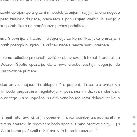
 načelo sprejemajo z glasnim neodobravanjem, saj jim ta onemogoča
gosto znajdejo drugače, predvsem s ponujanjem vsebin, ki sodijo v
čnim uporabnikom ne obračunava prenos podatkov.
oma Slovenije, v katerem je Agencija za komunikacijska omrežja in
dzornih postopkih ugotovila kršitev načela nevtralnosti interneta.
ejemu odločbe prenehati različno obravnavati internetni promet za
 Deezer. Špetič opozarja, da z novo uredbo obstaja tveganje, da
a na tovrstne primere.
edbe preveč nejasen in ohlapen. "To pomeni, da bo telo evropskih
a, ki bodo prepuščena regulatorju v posameznih državah članicah.
o od tega, kako uspešno in učinkovito bo regulator deloval ter kako
iziranih storitev, ki bi jih operaterji lahko posebej zaračunavali, je
irana storitev. In predvsem bodo specializirane storitve tiste, ki jih
. Za to bomo plačevali nekaj evrov in to se bo poznalo."