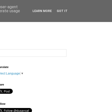
 user-agent
nerate usage
LEARN MORE
GOT IT
anslate
lect Language
▼
are
llow