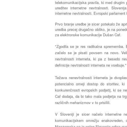
telekomunikacijska pravila, ki med drugim 
ureditev internetne nevtralnosti. Sloveni
internetne nevtralnosti. Evropski parlament
Prvo branje uredbe je sicer potekalo že apri
uredba precej drugačno obliko, je na ponede
za elektronske komunikacije Dušan Caf.
"Zgodila se je res radikalna sprememba. Be
začelo se je pisati povsem na novo. Vel
nevtralnosti interneta, ki pa z besedo n
definicije nevtralnosti interneta ne vsebuje."
Težava nenevtralnosti interneta je dvoplas
potencialno omeji dostop do storitev, ki
konkurenčnosti evropskih podjetij, ki se n
Caf dodaja, da bi tako mala podjetja na trg 
različnih mehanizmov v to prisilili.
V Sloveniji je sicer načelo internetne n
komunikacijskem omrežju enakovreden, o
Nizozemska pa je poleg Slovenije edina evr