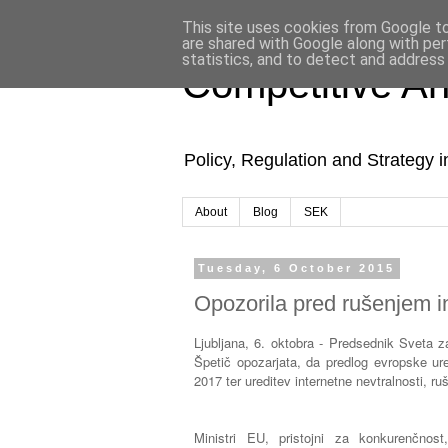
This site uses cookies from Google to 
are shared with Google along with per
statistics, and to detect and address
Competitive An
Policy, Regulation and Strategy 
About
Blog
SEK
Tuesday, 6 October 2015
Opozorila pred rušenjem in
Ljubljana, 6. oktobra - Predsednik Sveta z
Špetič opozarjata, da predlog evropske ur
2017 ter ureditev internetne nevtralnosti, ru
Ministri EU, pristojni za konkurenčno