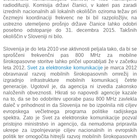
radiodifuziji. Komisija državi članici, v kateri pas zaradi
izrednih nacionalnih ali lokalnih okoliščin oziroma težav pri
čezmejni koordinaciji frekvenc ne bi bil razpoložljiv, na
ustrezno utemeljeno prošnjo države članice lahko odobri
posebno odstopanje do 31. decembra 2015. Takšnih
okoliščin v Sloveniji ni bilo.
Slovenija je do leta 2010 vse aktivnosti peljala tako, da bi se
sproščeni frekvenčni pas 800 MHz za mobilne
širokopasovne storitve lahko pričel uporabljati že v začetku
leta 2012.
Svet za elektronske komunikacije
je marca 2012
obravnaval razvoj mobilnih širokopasovnih omrežij in
izgradnjo infrastrukture mobilnih komunikacij četrte
generacije. Ugotovil je, da agencija ni izvedla zakonsko
naloženih obveznosti. Hkrati so napovedi agencije kazale
na to, da se bo odobritev uporabe pasu 800 MHz zavlekla
daleč v prihodnost in da Slovenija ne bo izpolnila niti ciljev
evropskega večletnega programa politike radijskega
spektra. Zato je Svet za elektronske komunikacije pozval
pristojno ministrstvo in agencijo, da nemudoma pripravita
ukrepe za izpolnjevanje ciljev nacionalnih in evropskih
politik ter omogočita hitrejši razvoj mobilnih širokopasovnih