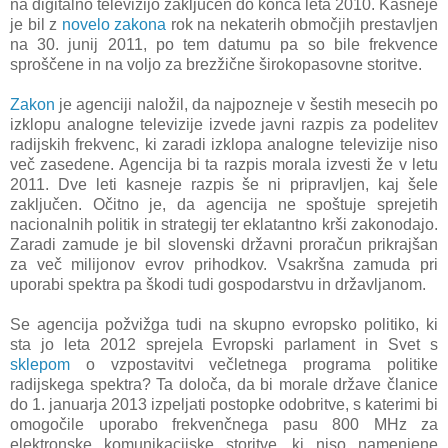
na digitalno televizijo zaključen do konca leta 2010. Kasneje
je bil z
novelo zakona
rok na nekaterih območjih prestavljen
na 30. junij 2011, po tem datumu pa so bile frekvence
sproščene in na voljo za brezžične širokopasovne storitve.
Zakon
je agenciji naložil, da najpozneje v šestih mesecih po
izklopu analogne televizije izvede javni razpis za podelitev
radijskih frekvenc, ki zaradi izklopa analogne televizije niso
več zasedene. Agencija bi ta razpis morala izvesti že v letu
2011. Dve leti kasneje razpis še ni pripravljen, kaj šele
zaključen. Očitno je, da agencija ne spoštuje sprejetih
nacionalnih politik in strategij ter eklatantno krši zakonodajo.
Zaradi zamude je bil slovenski državni proračun prikrajšan
za več milijonov evrov prihodkov. Vsakršna zamuda pri
uporabi spektra pa škodi tudi gospodarstvu in državljanom.
Se agencija požvižga tudi na skupno evropsko politiko, ki
sta jo leta
2012 sprejela
Evropski parlament in Svet s
sklepom
o vzpostavitvi večletnega programa politike
radijskega spektra? Ta določa, da bi morale države članice
do 1. januarja 2013 izpeljati postopke odobritve, s katerimi bi
omogočile uporabo frekvenčnega pasu 800 MHz za
elektronske komunikacijske storitve, ki niso namenjene