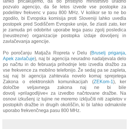
lahko pričakujemo, da bo pristojno ministrstvo
uradno
pozvalo agencijo, da še letos izvede vse postopke za
podelitev frekvenc v pasu 800 MHz. V kolikor se to ne bo
zgodilo, bi Evropska komisija proti Sloveniji lahko uvedla
postopek pred Sodiščem Evropske unije, še zlasti zato, ker
je zamuda pri odobritvi uporabe tega pasu zgolj posledica
(neustrezne) organizacije postopka izdaje dovoljenj in
zavlačevanja agencije.
Po poročanju Matjaža Ropreta v Delu (
Bruselj priganja,
Apek zavlačuje
),
naj bi agencija neuradno nadaljevala delo
po načrtu in do februarja prihodnje leto izvedla dražbo za
vse frekvence za mobilno telefonijo.
Že sedaj pa se zapleta,
saj naj bi agencija zahtevala novelo komaj sprejetega
Zakona o elektronskih komunikacijah (
ZEKom-1
), ker
določbe veljavnega zakona naj ne bi bile
dovolj »prilagodljive«
za izvedbo načrtovane dražbe. Na
osnovi izkušenj iz tujine ne moremo izključiti niti zapletov v
postopkih dražbe in drugih okoliščin, ki bi lahko odmaknile
uporabo frekvenčnega pasu 800 MHz.