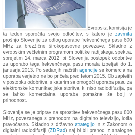
Evropska komisija je
ta teden sporočila svojo odločitev, s katero je
zavrnila
prošnjo Slovenije za odlog uporabe frekvenčnega pasu 800
MHz za brezžične širokopasovne povezave. Skladno z
evropskim večletnim programom politike radijskega spektra,
sprejetim 14. marca 2012, bi Slovenija postopek odobritve
za uporabo tega frekvenčnega pasu morala izpeljati do 1.
januarja 2013. Po sedanjih načrtih
agencije
se komercialna
uporaba verjetno ne bo pričela pred letom 2015. Ob zapletih
v postopku odobritve, s katerim se omogoči uporaba pasu za
elektronske komunikacijske storitve, ki niso radiodifuzija, pa
se lahko komercialna uporaba pomakne še bolj v
prihodnost.
Slovenija se je priprav na sprostitev frekvenčnega pasu 800
MHz, povezanega s prehodom na digitalno televizijo, lotila
pravočasno. Skladno z državno
strategijo
in z Zakonom o
digitalni radiodifuziji (
ZDRad
) naj bi bil prehod iz analogne