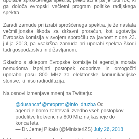
uporabe sproščenega spektra, prekoračila pa je tudi rok, ki
ga določa evropski večletni program politike radijskega
spektra.
Zaradi zamude pri izrabi sproščenega spektra, je že nastala
večmilijonska škoda za državni proračun,
kot ugotavlja
Evropska komisija v svojem sporočilu za javnost z dne 23.
julija 2013, pa vsakršna zamuda pri uporabi spektra škodi
tudi gospodarstvu in državljanom.
Skladno s sklepom Evropske komisije bi agencija morala
nemudoma izpeljati postopek odobritve in omogočiti
uporabo pasu 800 MHz za elektronske komunikacijske
storitve, ki niso radiodifuzija.
Na osnovi izmenjave mnenj na Twitterju:
@dusancaf
@mropret
@info_druzba
Od
agencije bomo zahtevali izvedbo vseh postopkov
podelitve frekvenc na 800 Mhz najkasneje do
konca leta.
— Dr. Jernej Pikalo (@MinisterIZS)
July 26, 2013