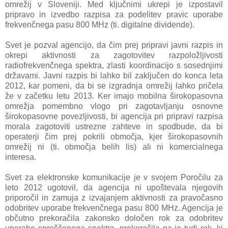
omrežij v Sloveniji. Med ključnimi ukrepi je izpostavil
pripravo in izvedbo razpisa za podelitev pravic uporabe
frekvenčnega pasu 800 MHz (ti. digitalne dividende).
Svet je pozval agencijo, da čim prej pripravi javni razpis in
okrepi aktivnosti za zagotovitev razpoložljivosti
radiofrekvenčnega spektra, zlasti koordinacijo s sosednjimi
državami. Javni razpis bi lahko bil zaključen do konca leta
2012, kar pomeni, da bi se izgradnja omrežij lahko pričela
že v začetku letu 2013. Ker imajo mobilna širokopasovna
omrežja pomembno vlogo pri zagotavljanju osnovne
širokopasovne povezljivosti, bi agencija pri pripravi razpisa
morala zagotoviti ustrezne zahteve in spodbude, da bi
operaterji čim prej pokrili območja, kjer širokopasovnih
omrežij ni (ti. območja belih lis) ali ni komercialnega
interesa.
Svet za elektronske komunikacije je v svojem Poročilu za
leto 2012 ugotovil, da agencija ni upoštevala njegovih
priporočil in zamuja z izvajanjem aktivnosti za pravočasno
odobritev uporabe frekvenčnega pasu 800 MHz. Agencija je
občutno prekoračila zakonsko določen rok za odobritev